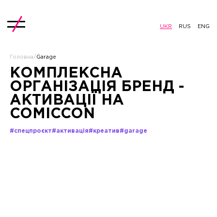
UKR
RUS
ENG
Головна
/
Garage
КОМПЛЕКСНА
ОРГАНІЗАЦІЯ БРЕНД -
АКТИВАЦІЇ НА
COMICCON
#спецпроєкт
#активація
#креатив
#garage