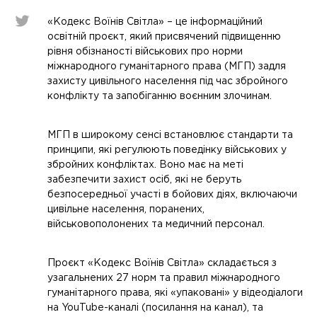
«Кодекс Воїнів Світла» – це інформаційний
освітній проєкт, який присвячений підвищенню
рівня обізнаності військових про норми
міжнародного гуманітарного права (МГП) задля
захисту цивільного населення під час збройного
конфлікту та запобіганню воєнним злочинам.
МГП в широкому сенсі встановлює стандарти та
принципи, які регулюють поведінку військових у
збройних конфліктах. Воно має на меті
забезпечити захист осіб, які не беруть
безпосередньої участі в бойових діях, включаючи
цивільне населення, поранених,
військовополонених та медичний персонал.
Проєкт «Кодекс Воїнів Світла» складається з
узагальнених 27 норм та правил міжнародного
гуманітарного права, які «упаковані» у відеодіалоги
на YouTube-каналі (посилання на канал), та