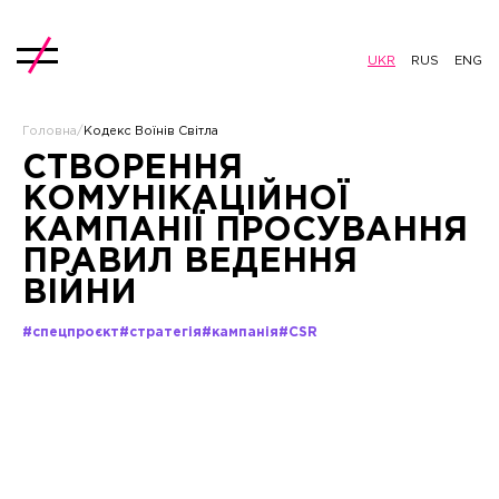
UKR
RUS
ENG
Головна
/
Кодекс Воїнів Світла
СТВОРЕННЯ
КОМУНІКАЦІЙНОЇ
КАМПАНІЇ ПРОСУВАННЯ
ПРАВИЛ ВЕДЕННЯ
ВІЙНИ
#спецпроєкт
#стратегія
#кампанія
#CSR