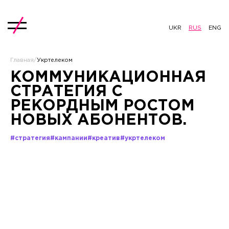
UKR
RUS
ENG
Главная
/
Укртелеком
КОММУНИКАЦИОННАЯ
СТРАТЕГИЯ С
РЕКОРДНЫМ РОСТОМ
НОВЫХ АБОНЕНТОВ.
#стратегия
#кампании
#креатив
#укртелеком