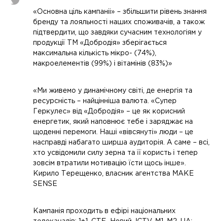
«Основна ціль кампаніі» – збільшити рівень знання
бренду та лояльності наших споживачів, а також
підтвердити, що завдяки сучасним технологіям у
продукції ТМ «Добродія» зберігається
максимальна кількість мікро- (74%),
макроелементів (99%) і вітамінів (83%)»
«Ми живемо у динамічному світі, де енергія та
ресурсність – найцінніша валюта. «Супер
Геркулес» від «Добродія» – це як корисний
енергетик, який наповнює тебе і заряджає на
щоденні перемоги. Наші «вівсянуті» люди – це
насправді набагато ширша аудиторія. А саме – всі,
хто усвідомили силу зерна та її користь і тепер
зовсім втратили мотивацію їсти щось інше».
Кирило Терещенко, власник агентства MAKE
SENSE
Кампанія проходить в ефірі національних