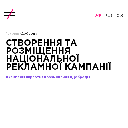
UKR
RUS
ENG
Головна
/
Добродія
СТВОРЕННЯ ТА
РОЗМІЩЕННЯ
НАЦІОНАЛЬНОЇ
РЕКЛАМНОЇ КАМПАНІЇ
#кампанія
#креатив
#розміщення
#Добродія