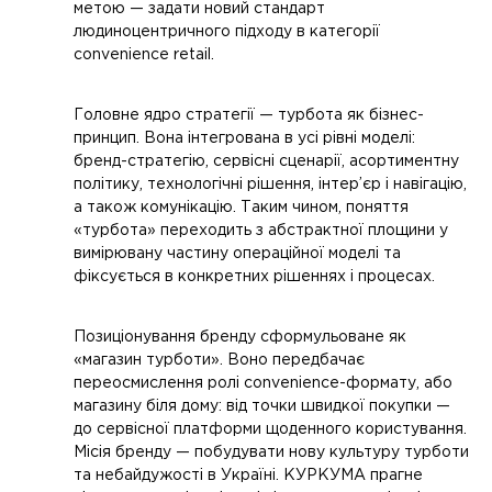
метою — задати новий стандарт
людиноцентричного підходу в категорії
convenience retail.
Головне ядро стратегії — турбота як бізнес-
принцип. Вона інтегрована в усі рівні моделі:
бренд-стратегію, сервісні сценарії, асортиментну
політику, технологічні рішення, інтер’єр і навігацію,
а також комунікацію. Таким чином, поняття
«турбота» переходить з абстрактної площини у
вимірювану частину операційної моделі та
фіксується в конкретних рішеннях і процесах.
Позиціонування бренду сформульоване як
«магазин турботи». Воно передбачає
переосмислення ролі convenience-формату, або
магазину біля дому: від точки швидкої покупки —
до сервісної платформи щоденного користування.
Місія бренду — побудувати нову культуру турботи
та небайдужості в Україні. КУРКУМА прагне