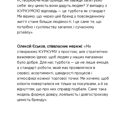
«Створюючи нові бренди, ми завжди запитуємо
себе: яку цінність вони дадуть людям? У випадку з
КУРКУМОЮ відповідь — це турбота як стандарт.
Ми віримо, що через цей бренд у повсякденному
житті стане більше людяності. І це саме те, що
потрібно і суспільству загалом, і сучасному
рітейлу».
Олексій Єськов, співвласник мережі
: «Ми
створюємо КУРКУМУ з простою, але стратегічно
важливою ідеєю: щоб людям у наших магазинах
було добре. Для нас турбота — це не лише емоція,
а стандарт роботи, який має проявлятися в
сервісі, асортименті, швидкості процесів і
атмосфері кожної торгової точки. Ми хочемо, щоб
клієнти поверталися не тільки за покупками, а й за
відчуттям, що про них справді подбали. Саме така
модель формує довіру, лояльність і довгострокову
цінність бренду».