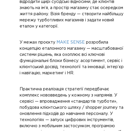
відродити щирі сусідські відносини, де клієнтів
знають на ім’я, а простір магазину стає осередком
життя району. Візія бренду — створити найбільшу
мережу турботливих магазинів і задати новий
еталон у категорії.
У межах проєкту
MAKE SENSE
розробила
концепцію еталонного магазину — масштабованої
системи рішень, яка охоплює всі ключові
функціональні блоки бізнесу: асортимент, сервіс і
клієнтський досвід, технології та інновації, інтер’єр
і навігацію, маркетинг і HR.
Практична реалізація стратегії передбачає
комплекс нововведень у кожному з напрямів. У
сервісі — впровадження «стандартів турботи»,
побудова клієнтського шляху / shopper journey та
оновлення підходів до навчання персоналу. У
технологіях — запуск цифрових інструментів,
включно з мобільним застосунком, програмою