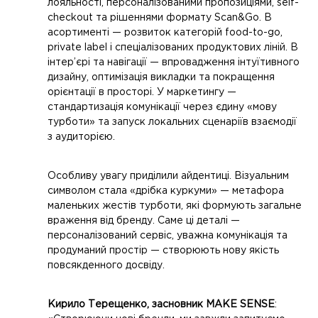
лояльності, персоналізованими пропозиціями, self-
checkout та рішеннями формату Scan&Go. В
асортименті — розвиток категорій food-to-go,
private label і спеціалізованих продуктових ліній. В
інтер’єрі та навігації — впровадження інтуїтивного
дизайну, оптимізація викладки та покращення
орієнтації в просторі. У маркетингу —
стандартизація комунікації через єдину «мову
турботи» та запуск локальних сценаріїв взаємодії
з аудиторією.
Особливу увагу приділили айдентиці. Візуальним
символом стала «дрібка куркуми» — метафора
маленьких жестів турботи, які формують загальне
враження від бренду. Саме ці деталі —
персоналізований сервіс, уважна комунікація та
продуманий простір — створюють нову якість
повсякденного досвіду.
Кирило Терещенко, засновник MAKE SENSE
: